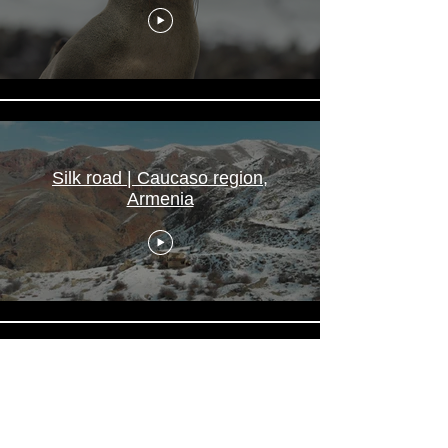
Silk road | Caucaso region,
Armenia
Lanscape in Cappadocia |
Turkye