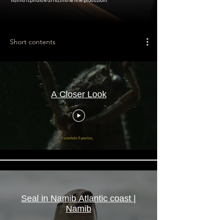
hanno ispirato e arricchito le mie produzioni.
Short contents
A Closer Look
Seal in Namib Atlantic coast |
Namib